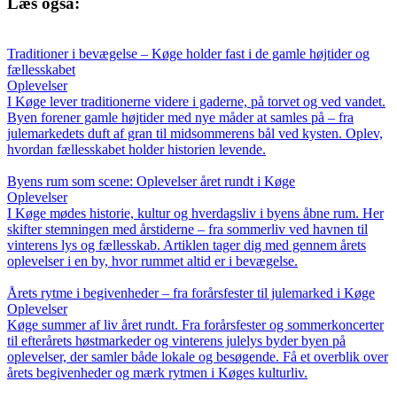
Læs også:
Traditioner i bevægelse – Køge holder fast i de gamle højtider og
fællesskabet
Oplevelser
I Køge lever traditionerne videre i gaderne, på torvet og ved vandet.
Byen forener gamle højtider med nye måder at samles på – fra
julemarkedets duft af gran til midsommerens bål ved kysten. Oplev,
hvordan fællesskabet holder historien levende.
Byens rum som scene: Oplevelser året rundt i Køge
Oplevelser
I Køge mødes historie, kultur og hverdagsliv i byens åbne rum. Her
skifter stemningen med årstiderne – fra sommerliv ved havnen til
vinterens lys og fællesskab. Artiklen tager dig med gennem årets
oplevelser i en by, hvor rummet altid er i bevægelse.
Årets rytme i begivenheder – fra forårsfester til julemarked i Køge
Oplevelser
Køge summer af liv året rundt. Fra forårsfester og sommerkoncerter
til efterårets høstmarkeder og vinterens julelys byder byen på
oplevelser, der samler både lokale og besøgende. Få et overblik over
årets begivenheder og mærk rytmen i Køges kulturliv.