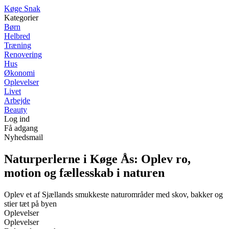
K
øge
S
nak
Kategorier
Børn
Helbred
Træning
Renovering
Hus
Økonomi
Oplevelser
Livet
Arbejde
Beauty
Log ind
Få adgang
Nyhedsmail
Naturperlerne i Køge Ås: Oplev ro,
motion og fællesskab i naturen
Oplev et af Sjællands smukkeste naturområder med skov, bakker og
stier tæt på byen
Oplevelser
Oplevelser