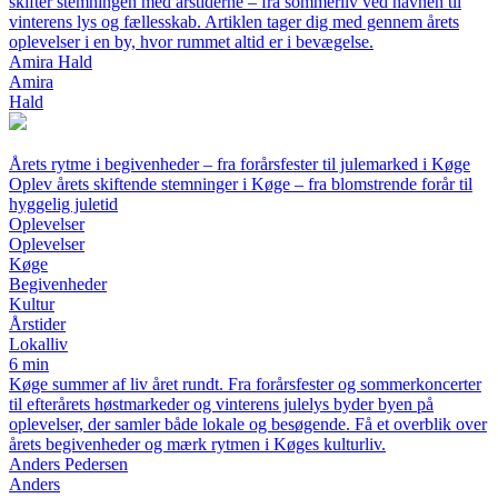
skifter stemningen med årstiderne – fra sommerliv ved havnen til
vinterens lys og fællesskab. Artiklen tager dig med gennem årets
oplevelser i en by, hvor rummet altid er i bevægelse.
Amira Hald
Amira
Hald
Årets rytme i begivenheder – fra forårsfester til julemarked i Køge
Oplev årets skiftende stemninger i Køge – fra blomstrende forår til
hyggelig juletid
Oplevelser
Oplevelser
Køge
Begivenheder
Kultur
Årstider
Lokalliv
6 min
Køge summer af liv året rundt. Fra forårsfester og sommerkoncerter
til efterårets høstmarkeder og vinterens julelys byder byen på
oplevelser, der samler både lokale og besøgende. Få et overblik over
årets begivenheder og mærk rytmen i Køges kulturliv.
Anders Pedersen
Anders