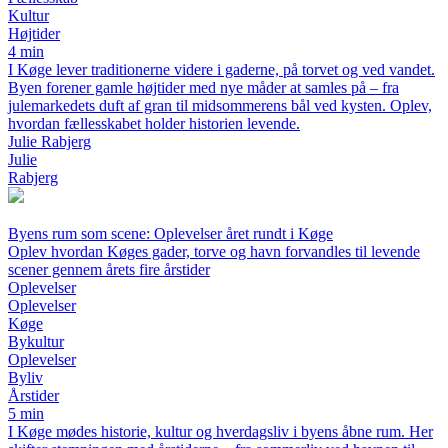
Kultur
Højtider
4 min
I Køge lever traditionerne videre i gaderne, på torvet og ved vandet.
Byen forener gamle højtider med nye måder at samles på – fra
julemarkedets duft af gran til midsommerens bål ved kysten. Oplev,
hvordan fællesskabet holder historien levende.
Julie Rabjerg
Julie
Rabjerg
Byens rum som scene: Oplevelser året rundt i Køge
Oplev hvordan Køges gader, torve og havn forvandles til levende
scener gennem årets fire årstider
Oplevelser
Oplevelser
Køge
Bykultur
Oplevelser
Byliv
Årstider
5 min
I Køge mødes historie, kultur og hverdagsliv i byens åbne rum. Her