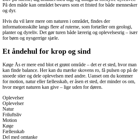
På den måde kan området bevares som et fristed for både mennesker
og dyr.
Hvis du vil lære mere om naturen i området, findes der
informationsskilte langs flere af ruterne, som fortæller om geologi,
planter og dyreliv. Det gør turen både lærerig og oplevelsesrig – især
for børn og nysgerrige sjæle.
Et åndehul for krop og sind
Køge Ås er mere end blot et grønt område – det er et sted, hvor man
kan finde balance. Her kan du mærke skovens ro, få pulsen op på de
snoede stier og dele oplevelsen med andre. Uanset om du kommer
for motion, natur eller fællesskab, er åsen et sted, der minder os om,
hvor meget naturen kan give – lige uden for døren.
Oplevelser
Oplevelser
Natur
Friluftsliv
Motion
Køge
Fællesskab
Del med omtanke