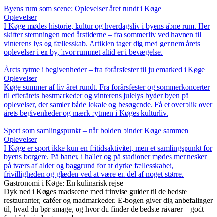
Byens rum som scene: Oplevelser året rundt i Køge
Oplevelser
I Køge mødes historie, kultur og hverdagsliv i byens åbne rum. Her
skifter stemningen med årstiderne – fra sommerliv ved havnen til
vinterens lys og fællesskab. Artiklen tager dig med gennem årets
oplevelser i en by, hvor rummet altid er i bevægelse.
Årets rytme i begivenheder – fra forårsfester til julemarked i Køge
Oplevelser
Køge summer af liv året rundt. Fra forårsfester og sommerkoncerter
til efterårets høstmarkeder og vinterens julelys byder byen på
oplevelser, der samler både lokale og besøgende. Få et overblik over
årets begivenheder og mærk rytmen i Køges kulturliv.
Sport som samlingspunkt – når bolden binder Køge sammen
Oplevelser
I Køge er sport ikke kun en fritidsaktivitet, men et samlingspunkt for
byens borgere. På baner, i haller og på stadioner mødes mennesker
på tværs af alder og baggrund for at dyrke fællesskabet,
frivilligheden og glæden ved at være en del af noget større.
Gastronomi i Køge: En kulinarisk rejse
Dyk ned i Køges madscene med trinvise guider til de bedste
restauranter, caféer og madmarkeder. E-bogen giver dig anbefalinger
til, hvad du bør smage, og hvor du finder de bedste råvarer – godt