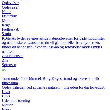
Oplevelser
Oplevelser
Natur
Friluftsliv
Motion
Køge
Fællesskab
5 min
Køge Ås byder på enestående naturoplevelser for både motionister
og naturelskere. Uanset om du vil gå, løbe eller bare nyde roen,
finder du her et sted, hvor fællesskab og fordybelse mødes midt i
naturen.
Zita Sørensen
Zita
Sørensen
Træn under åben himmel: Brug Køges strand og skove som dit
fitnessrum
Oplev friheden ved at træne i naturen – lige uden for din hoveddør
Livet
Livet
Udendørs træning
Motion
Køge