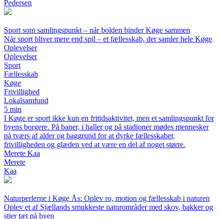
Pedersen
Sport som samlingspunkt – når bolden binder Køge sammen
Når sport bliver mere end spil – et fællesskab, der samler hele Køge
Oplevelser
Oplevelser
Sport
Fællesskab
Køge
Frivillighed
Lokalsamfund
5 min
I Køge er sport ikke kun en fritidsaktivitet, men et samlingspunkt for
byens borgere. På baner, i haller og på stadioner mødes mennesker
på tværs af alder og baggrund for at dyrke fællesskabet,
frivilligheden og glæden ved at være en del af noget større.
Merete Kaa
Merete
Kaa
Naturperlerne i Køge Ås: Oplev ro, motion og fællesskab i naturen
Oplev et af Sjællands smukkeste naturområder med skov, bakker og
stier tæt på byen