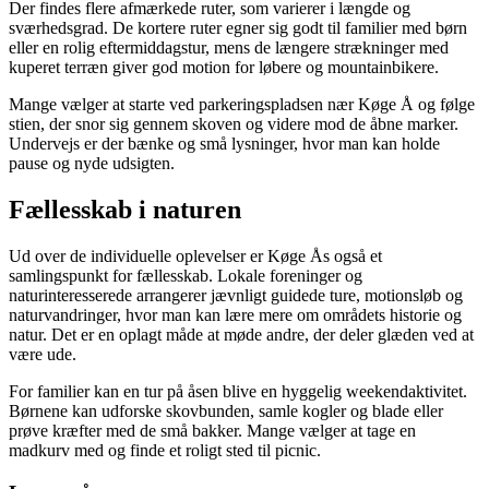
Der findes flere afmærkede ruter, som varierer i længde og
sværhedsgrad. De kortere ruter egner sig godt til familier med børn
eller en rolig eftermiddagstur, mens de længere strækninger med
kuperet terræn giver god motion for løbere og mountainbikere.
Mange vælger at starte ved parkeringspladsen nær Køge Å og følge
stien, der snor sig gennem skoven og videre mod de åbne marker.
Undervejs er der bænke og små lysninger, hvor man kan holde
pause og nyde udsigten.
Fællesskab i naturen
Ud over de individuelle oplevelser er Køge Ås også et
samlingspunkt for fællesskab. Lokale foreninger og
naturinteresserede arrangerer jævnligt guidede ture, motionsløb og
naturvandringer, hvor man kan lære mere om områdets historie og
natur. Det er en oplagt måde at møde andre, der deler glæden ved at
være ude.
For familier kan en tur på åsen blive en hyggelig weekendaktivitet.
Børnene kan udforske skovbunden, samle kogler og blade eller
prøve kræfter med de små bakker. Mange vælger at tage en
madkurv med og finde et roligt sted til picnic.