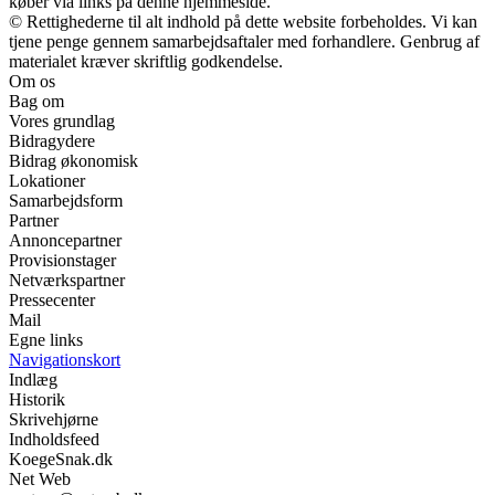
køber via links på denne hjemmeside.
© Rettighederne til alt indhold på dette website forbeholdes. Vi kan
tjene penge gennem samarbejdsaftaler med forhandlere. Genbrug af
materialet kræver skriftlig godkendelse.
Om os
Bag om
Vores grundlag
Bidragydere
Bidrag økonomisk
Lokationer
Samarbejdsform
Partner
Annoncepartner
Provisionstager
Netværkspartner
Pressecenter
Mail
Egne links
Navigationskort
Indlæg
Historik
Skrivehjørne
Indholdsfeed
KoegeSnak.dk
Net Web