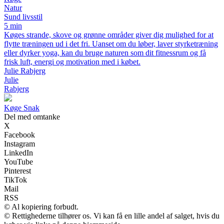
Natur
Sund livsstil
5 min
Køges strande, skove og grønne områder giver dig mulighed for at
flytte træningen ud i det fri. Uanset om du løber, laver styrketræning
eller dyrker yoga, kan du bruge naturen som dit fitnessrum og få
frisk luft, energi og motivation med i købet.
Julie Rabjerg
Julie
Rabjerg
K
øge
S
nak
Del med omtanke
X
Facebook
Instagram
LinkedIn
YouTube
Pinterest
TikTok
Mail
RSS
© Al kopiering forbudt.
© Rettighederne tilhører os. Vi kan få en lille andel af salget, hvis du