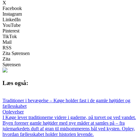
X
Facebook
Instagram
LinkedIn
YouTube
Pinterest
TikTok
Mail
RSS
Zita Sørensen
Zita
Sørensen
Læs også:
Traditioner i bevægelse – Køge holder fast i de gamle højtider og
fællesskabet
Oplevelser
I Køge lever traditionerne videre i gaderne, på torvet og ved vandet.
Byen forener gamle højtider med nye måder at samles på – fra
julemarkedets duft af gran til midsommerens bål ved kysten. Oplev,
hvordan fællesskabet holder historien levende.