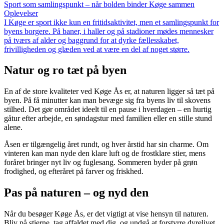
Sport som samlingspunkt – når bolden binder Køge sammen
Oplevelser
I Køge er sport ikke kun en fritidsaktivitet, men et samlingspunkt for
byens borgere. På baner, i haller og på stadioner mødes mennesker
på tværs af alder og baggrund for at dyrke fællesskabet,
frivilligheden og glæden ved at være en del af noget større.
Natur og ro tæt på byen
En af de store kvaliteter ved Køge Ås er, at naturen ligger så tæt på
byen. På få minutter kan man bevæge sig fra byens liv til skovens
stilhed. Det gør området ideelt til en pause i hverdagen – en hurtig
gåtur efter arbejde, en søndagstur med familien eller en stille stund
alene.
Åsen er tilgængelig året rundt, og hver årstid har sin charme. Om
vinteren kan man nyde den klare luft og de frostklare stier, mens
foråret bringer nyt liv og fuglesang. Sommeren byder på grøn
frodighed, og efteråret på farver og friskhed.
Pas på naturen – og nyd den
Når du besøger Køge Ås, er det vigtigt at vise hensyn til naturen.
Bliv på stierne, tag affaldet med dig, og undgå at forstyrre dyrelivet.