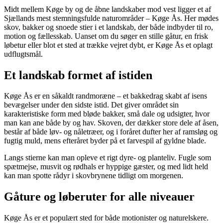
Midt mellem Køge by og de åbne landskaber mod vest ligger et af
Sjællands mest stemningsfulde naturområder – Køge Ås. Her mødes
skov, bakker og snoede stier i et landskab, der både indbyder til ro,
motion og fællesskab. Uanset om du søger en stille gåtur, en frisk
løbetur eller blot et sted at trække vejret dybt, er Køge Ås et oplagt
udflugtsmål.
Et landskab formet af istiden
Køge Ås er en såkaldt randmoræne – et bakkedrag skabt af isens
bevægelser under den sidste istid. Det giver området sin
karakteristiske form med bløde bakker, små dale og udsigter, hvor
man kan ane både by og hav. Skoven, der dækker store dele af åsen,
består af både løv- og nåletræer, og i foråret dufter her af ramsløg og
fugtig muld, mens efteråret byder på et farvespil af gyldne blade.
Langs stierne kan man opleve et rigt dyre- og planteliv. Fugle som
spætmejse, musvit og rødhals er hyppige gæster, og med lidt held
kan man spotte rådyr i skovbrynene tidligt om morgenen.
Gåture og løberuter for alle niveauer
Køge Ås er et populært sted for både motionister og naturelskere.